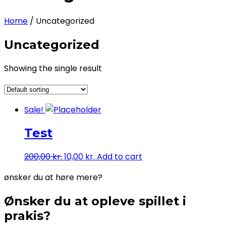
Home
/ Uncategorized
Uncategorized
Showing the single result
Sale!
Test
Original
Current
200,00
kr.
10,00
kr.
Add to cart
price
price
ønsker du at høre mere?
was:
is:
200,00 kr..
10,00 kr..
Ønsker du at opleve spillet i
prakis?