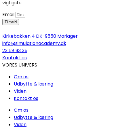
vigtigste.
Email
Tilmeld
Kirkebakken 4 DK-9550 Mariager
info@simulationacademy.dk
23 68 93 35
Kontakt os
VORES UNIVERS
Om os
Udbytte & læring
Viden
Kontakt os
Om os
Udbytte & læring
Viden