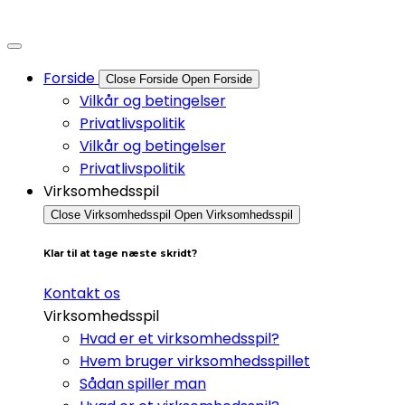
Forside
Close Forside
Open Forside
Vilkår og betingelser
Privatlivspolitik
Vilkår og betingelser
Privatlivspolitik
Virksomhedsspil
Close Virksomhedsspil
Open Virksomhedsspil
Klar til at tage næste skridt?
Kontakt os
Virksomhedsspil
Hvad er et virksomhedsspil?
Hvem bruger virksomhedsspillet
Sådan spiller man