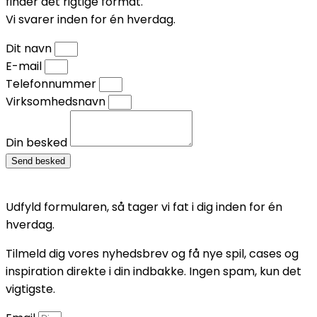
finder det
rigtige
​
format.
Vi
svarer
inden
for
én
hverdag
.
Dit navn
E-mail
Telefonnummer
Virksomhedsnavn
Din besked
Send besked
Udfyld formularen, så tager vi fat i dig inden for én
hverdag.
Tilmeld dig vores nyhedsbrev og få nye spil, cases og
inspiration direkte i din indbakke. Ingen spam, kun det
vigtigste.