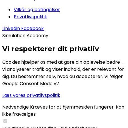
Vilkår og betingelser
Privatlivspolitik
Linkedin
Facebook
Simulation Academy
Vi respekterer dit privatliv
Cookies hjælper os med at gøre din oplevelse bedre –
vi analyserer trafik og viser indhold, der er relevant for
dig. Du bestemmer selv, hvad du accepterer. Vi følger
Google Consent Mode v2.
Læs vores privatlivspolitik
Nødvendige
Kræves for at hjemmesiden fungerer. Kan
ikke fravælges.