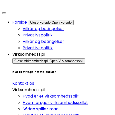
Forside
Close Forside
Open Forside
Vilkår og betingelser
Privatlivspolitik
Vilkår og betingelser
Privatlivspolitik
Virksomhedsspil
Close Virksomhedsspil
Open Virksomhedsspil
Klar til at tage næste skridt?
Kontakt os
Virksomhedsspil
Hvad er et virksomhedsspil?
Hvem bruger virksomhedsspillet
Sådan spiller man