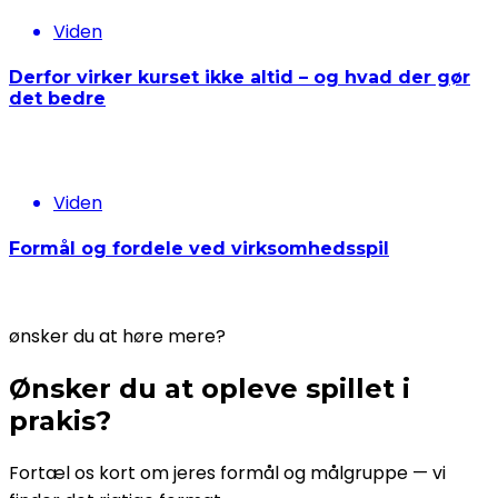
Viden
Derfor virker kurset ikke altid – og hvad der gør
det bedre
Viden
Formål og fordele ved virksomhedsspil
ønsker du at høre mere?
Ønsker du at opleve spillet i
prakis?
Fortæl
os
kort
om
jeres
formål
og
​
målgruppe
— vi